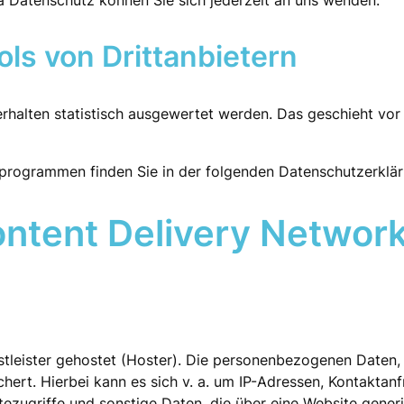
 Datenschutz können Sie sich jederzeit an uns wenden.
ls von Dritt­anbietern
erhalten statistisch ausgewertet werden. Das geschieht vor
seprogrammen finden Sie in der folgenden Datenschutzerklär
ontent Delivery Networ
tleister gehostet (Hoster). Die personenbezogenen Daten, 
hert. Hierbei kann es sich v. a. um IP-Adressen, Kontakta
ezugriffe und sonstige Daten, die über eine Website generi