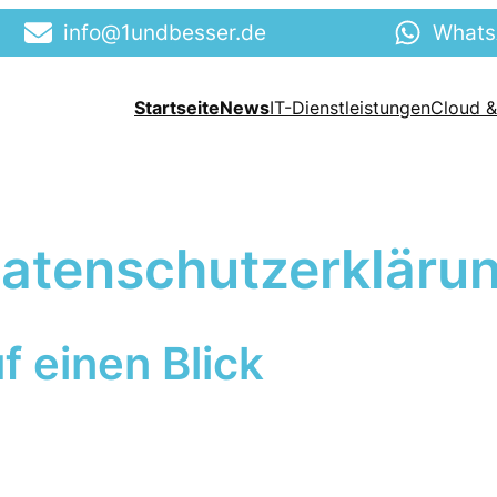
info@1undbesser.de
What
Startseite
News
IT-Dienstleistungen
Cloud &
atenschutzerkläru
f einen Blick