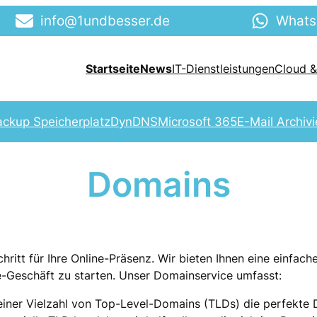
info@1undbesser.de
What
Startseite
News
IT-Dienstleistungen
Cloud &
ackup Speicherplatz
DynDNS
Microsoft 365
E-Mail Archiv
Domains
hritt für Ihre Online-Präsenz. Wir bieten Ihnen eine einfach
e-Geschäft zu starten. Unser Domainservice umfasst:
 einer Vielzahl von Top-Level-Domains (TLDs) die perfekte 