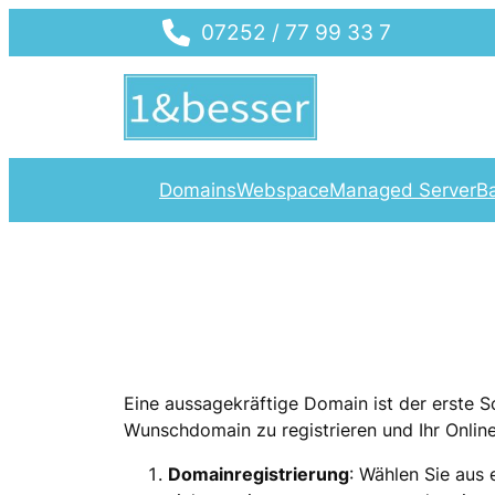
Zum
07252 / 77 99 33 7
Inhalt
springen
Domains
Webspace
Managed Server
B
Eine aussagekräftige Domain ist der erste Sc
Wunschdomain zu registrieren und Ihr Onlin
Domainregistrierung
: Wählen Sie aus