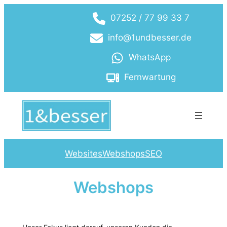
Zum
07252 / 77 99 33 7
Inhalt
springen
info@1undbesser.de
WhatsApp
Fernwartung
Websites
Webshops
SEO
Webshops