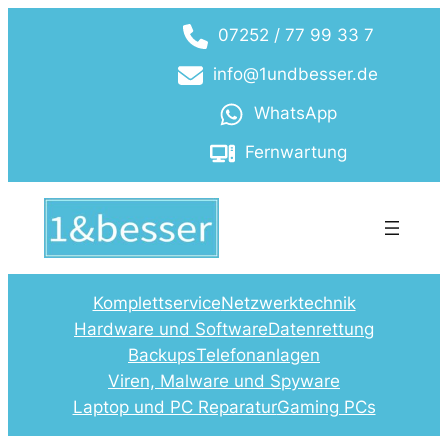
Zum
07252 / 77 99 33 7
Inhalt
springen
info@1undbesser.de
WhatsApp
Fernwartung
Komplettservice
Netzwerktechnik
Hardware und Software
Datenrettung
Backups
Telefonanlagen
Viren, Malware und Spyware
Laptop und PC Reparatur
Gaming PCs