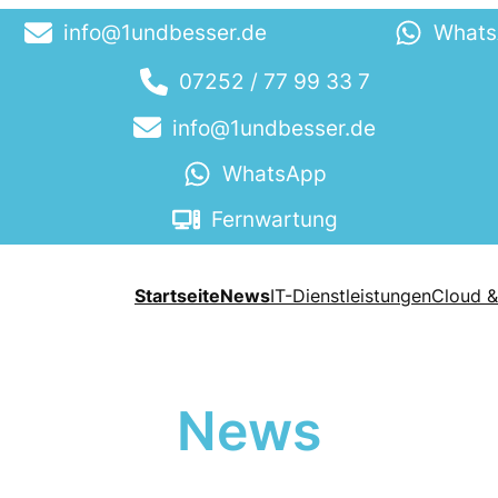
info@1undbesser.de
What
07252 / 77 99 33 7
info@1undbesser.de
WhatsApp
Fernwartung
Startseite
News
IT-Dienstleistungen
Cloud &
News