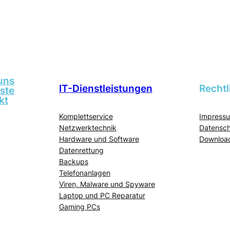
Aktualisierte
Preise
2025
uns
IT-Dienstleistungen
Rechtl
iste
kt
Komplettservice
Impress
Netzwerktechnik
Datensch
Hardware und Software
Download
Datenrettung
Backups
Telefonanlagen
Viren, Malware und Spyware
Laptop und PC Reparatur
Gaming PCs