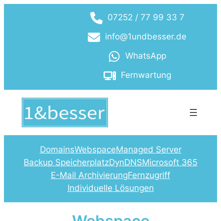
Zum
07252 / 77 99 33 7
Inhalt
springen
info@1undbesser.de
WhatsApp
Fernwartung
Domains
Webspace
Managed Server
Backup Speicherplatz
DynDNS
Microsoft 365
E-Mail Archivierung
Fernzugriff
Individuelle Lösungen
Webspace